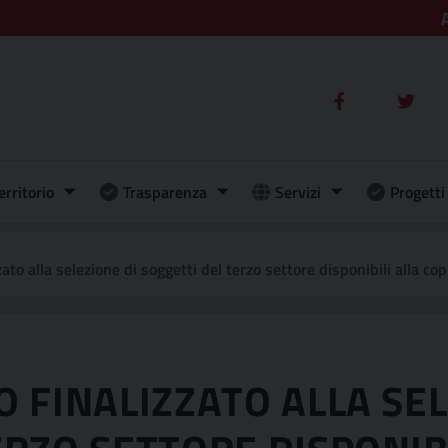
erritorio
Trasparenza
Servizi
Progetti 
ponibili alla coprogettazione e successiva realizzazione delle attivita’ previste nel progetto 423 – ”enti locali e comunita’ per l’autonomia” cup d74h2000550006 os 1 asilo a valere sul fondo asilo, migrazione e int
O FINALIZZATO ALLA SEL