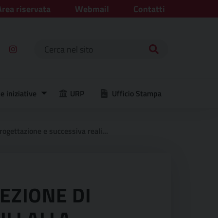
Area riservata
Webmail
Contatti
Ricerca per:
e iniziative
URP
Ufficio Stampa
egrazione 2021-2027 – 0043 – promozione dell’autonomia sociale ed economica dei rifugiati cluster iii
EZIONE DI