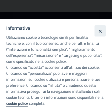
Città
Informativa
metropolitana di
Utilizziamo cookie o tecnologie simili per finalità
Palermo
tecniche e, con il tuo consenso, anche per altre finalità
Info e contatti
("interazioni e funzionalità semplici", "miglioramento
dell'esperienza", "misurazione" e "targeting e pubblicità")
Città Metropoliitana di Palermo
Via Maqueda, 100 - 90134 - Palermo
come specificato nella cookie policy.
Cod. Fisc. 80021470820
Cliccando su "accetta" acconsenti all'utilizzo dei cookie.
PEC: cm.pa@cert.cittametropolitana.pa.it
Cliccando su "personalizza" puoi avere maggiori
I nostri canali social
informazioni sui cookie utilizzati e personalizzare le tue
preferenze. Cliccando su "rifiuta" o chiudendo questa
informativa proseguirai la navigazione installando i soli
Accessibilità
cookie tecnici. Ulteriori informazioni sono disponibili nella
Città Metropolitana di Palermo si impegna a rendere il proprio sito
cookie policy
completa.
web accessibile, conformemente al D.lgs. 10 agosto 2018, n°106
che ha recepito la direttiva UE 2016/2102 del Parlamento euopeo e