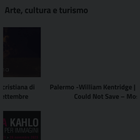
Arte, cultura e turismo
Palermo -William Kentridge | You Whom I
Could Not Save – Mostra
revious