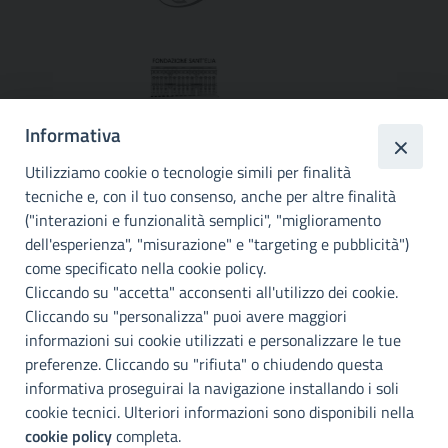
Informativa
Utilizziamo cookie o tecnologie simili per finalità
tecniche e, con il tuo consenso, anche per altre finalità
("interazioni e funzionalità semplici", "miglioramento
dell'esperienza", "misurazione" e "targeting e pubblicità")
Città
come specificato nella cookie policy.
metropolitana di
Cliccando su "accetta" acconsenti all'utilizzo dei cookie.
Cliccando su "personalizza" puoi avere maggiori
Palermo
informazioni sui cookie utilizzati e personalizzare le tue
Info e contatti
preferenze. Cliccando su "rifiuta" o chiudendo questa
informativa proseguirai la navigazione installando i soli
Città Metropoliitana di Palermo
Via Maqueda, 100 - 90134 - Palermo
cookie tecnici. Ulteriori informazioni sono disponibili nella
Cod. Fisc. 80021470820
cookie policy
completa.