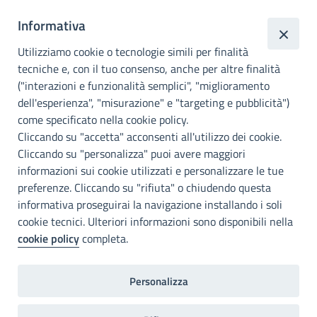
Città
Informativa
metropolitana di
Utilizziamo cookie o tecnologie simili per finalità
Palermo
tecniche e, con il tuo consenso, anche per altre finalità
Info e contatti
("interazioni e funzionalità semplici", "miglioramento
dell'esperienza", "misurazione" e "targeting e pubblicità")
Città Metropoliitana di Palermo
Via Maqueda, 100 - 90134 - Palermo
come specificato nella cookie policy.
Cod. Fisc. 80021470820
Cliccando su "accetta" acconsenti all'utilizzo dei cookie.
PEC: cm.pa@cert.cittametropolitana.pa.it
Cliccando su "personalizza" puoi avere maggiori
I nostri canali social
informazioni sui cookie utilizzati e personalizzare le tue
preferenze. Cliccando su "rifiuta" o chiudendo questa
informativa proseguirai la navigazione installando i soli
Accessibilità
cookie tecnici. Ulteriori informazioni sono disponibili nella
Città Metropolitana di Palermo si impegna a rendere il proprio sito
cookie policy
completa.
web accessibile, conformemente al D.lgs. 10 agosto 2018, n°106
che ha recepito la direttiva UE 2016/2102 del Parlamento euopeo e
del Consiglio.
Personalizza
Dichiarazione di accessibilità