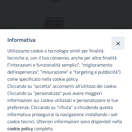
Informativa
Utilizziamo cookie o tecnologie simili per finalità
tecniche e, con il tuo consenso, anche per altre finalità
("interazioni e funzionalità semplici", "miglioramento
dell'esperienza", "misurazione" e "targeting e pubblicità")
Città
come specificato nella cookie policy.
metropolitana di
Cliccando su "accetta" acconsenti all'utilizzo dei cookie.
Cliccando su "personalizza" puoi avere maggiori
Palermo
informazioni sui cookie utilizzati e personalizzare le tue
Info e contatti
preferenze. Cliccando su "rifiuta" o chiudendo questa
informativa proseguirai la navigazione installando i soli
Città Metropoliitana di Palermo
Via Maqueda, 100 - 90134 - Palermo
cookie tecnici. Ulteriori informazioni sono disponibili nella
Cod. Fisc. 80021470820
cookie policy
completa.