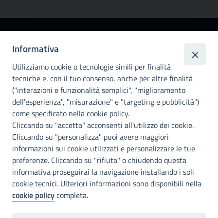
Città
Informativa
metropolitana di
Utilizziamo cookie o tecnologie simili per finalità
Palermo
tecniche e, con il tuo consenso, anche per altre finalità
Info e contatti
("interazioni e funzionalità semplici", "miglioramento
dell'esperienza", "misurazione" e "targeting e pubblicità")
Città Metropoliitana di Palermo
Via Maqueda, 100 - 90134 - Palermo
come specificato nella cookie policy.
Cod. Fisc. 80021470820
Cliccando su "accetta" acconsenti all'utilizzo dei cookie.
PEC: cm.pa@cert.cittametropolitana.pa.it
Cliccando su "personalizza" puoi avere maggiori
I nostri canali social
informazioni sui cookie utilizzati e personalizzare le tue
preferenze. Cliccando su "rifiuta" o chiudendo questa
informativa proseguirai la navigazione installando i soli
Accessibilità
cookie tecnici. Ulteriori informazioni sono disponibili nella
Città Metropolitana di Palermo si impegna a rendere il proprio sito
cookie policy
completa.
web accessibile, conformemente al D.lgs. 10 agosto 2018, n°106
che ha recepito la direttiva UE 2016/2102 del Parlamento euopeo e