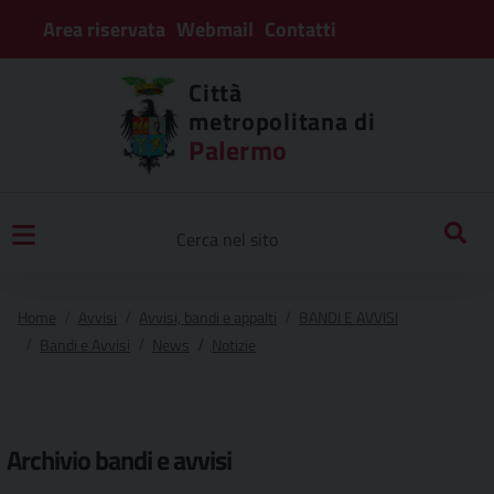
Area riservata
Webmail
Contatti
Città
metropolitana di
Palermo
Home
Avvisi
Avvisi, bandi e appalti
BANDI E AVVISI
Bandi e Avvisi
News
Notizie
Archivio
bandi e avvisi