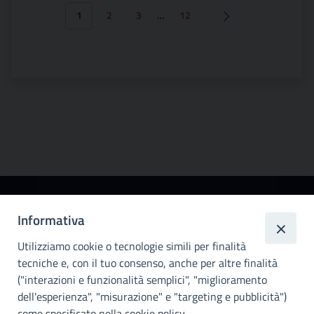
1
2
3
…
12
Pagina successiva
Città
Informativa
metropolitana di
Utilizziamo cookie o tecnologie simili per finalità
Palermo
tecniche e, con il tuo consenso, anche per altre finalità
Info e contatti
("interazioni e funzionalità semplici", "miglioramento
dell'esperienza", "misurazione" e "targeting e pubblicità")
Città Metropoliitana di Palermo
Via Maqueda, 100 - 90134 - Palermo
come specificato nella cookie policy.