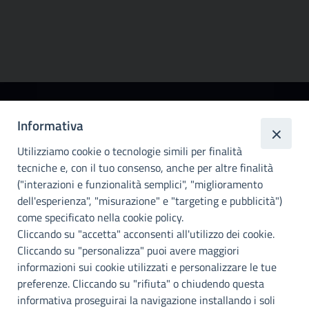
Città
Informativa
metropolitana di
Utilizziamo cookie o tecnologie simili per finalità
Palermo
tecniche e, con il tuo consenso, anche per altre finalità
Info e contatti
("interazioni e funzionalità semplici", "miglioramento
dell'esperienza", "misurazione" e "targeting e pubblicità")
Città Metropoliitana di Palermo
Via Maqueda, 100 - 90134 - Palermo
come specificato nella cookie policy.
Cod. Fisc. 80021470820
Cliccando su "accetta" acconsenti all'utilizzo dei cookie.
PEC: cm.pa@cert.cittametropolitana.pa.it
Cliccando su "personalizza" puoi avere maggiori
I nostri canali social
informazioni sui cookie utilizzati e personalizzare le tue
preferenze. Cliccando su "rifiuta" o chiudendo questa
informativa proseguirai la navigazione installando i soli