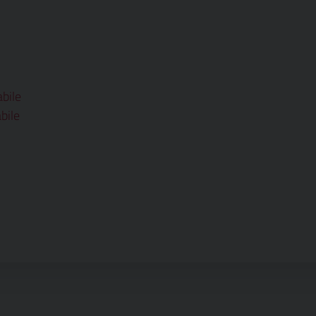
bile
bile