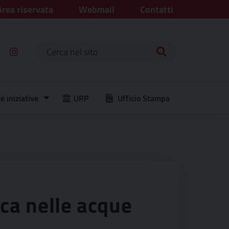
Area riservata
Webmail
Contatti
Ricerca per:
e iniziative
URP
Ufficio Stampa
sca nelle acque