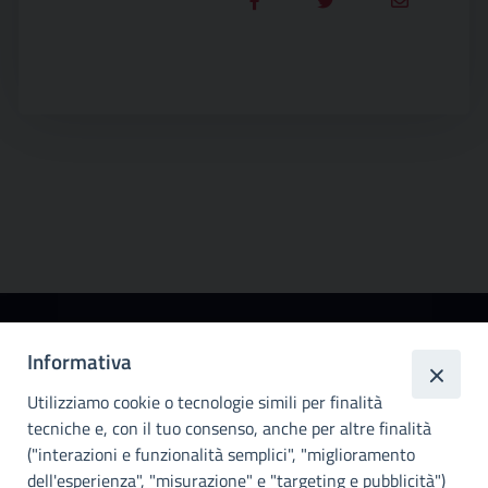
Città
Informativa
metropolitana di
Utilizziamo cookie o tecnologie simili per finalità
Palermo
tecniche e, con il tuo consenso, anche per altre finalità
Info e contatti
("interazioni e funzionalità semplici", "miglioramento
dell'esperienza", "misurazione" e "targeting e pubblicità")
Città Metropoliitana di Palermo