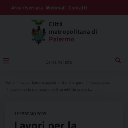
Area riservata
Webmail
Contatti
Città
metropolitana di
Palermo
Home
Avvisi, bandi e appalti
Bandi di gara
Trasparenza
Lavori per la realizzazione di un edificio scolastico da destinare a sede dell’i.t.c. e geometra “stenio” per n°35 classi in termini imerese (pa).
1 FEBBRAIO 2008
Lavori per la