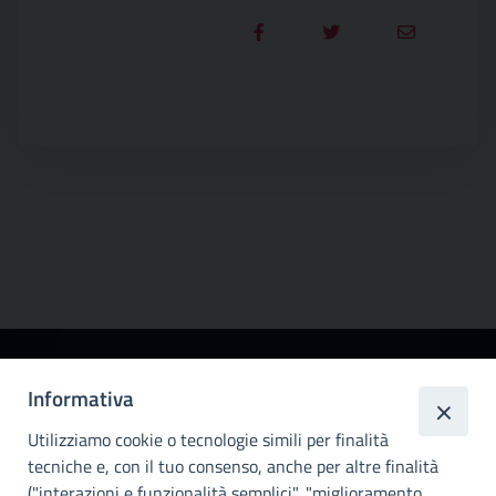
Città
Informativa
metropolitana di
Utilizziamo cookie o tecnologie simili per finalità
Palermo
tecniche e, con il tuo consenso, anche per altre finalità
Info e contatti
("interazioni e funzionalità semplici", "miglioramento