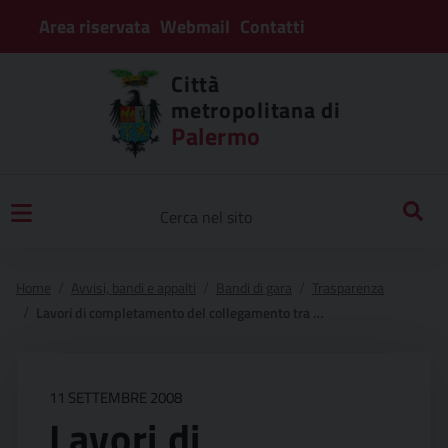
Area riservata
Webmail
Contatti
Città
metropolitana di
Palermo
Home
Avvisi, bandi e appalti
Bandi di gara
Trasparenza
Lavori di completamento del collegamento tra la s.p. n°25 “di pollina” e la s.s. 286 in corrispondenza della località “canne masche”.
11 SETTEMBRE 2008
Lavori di