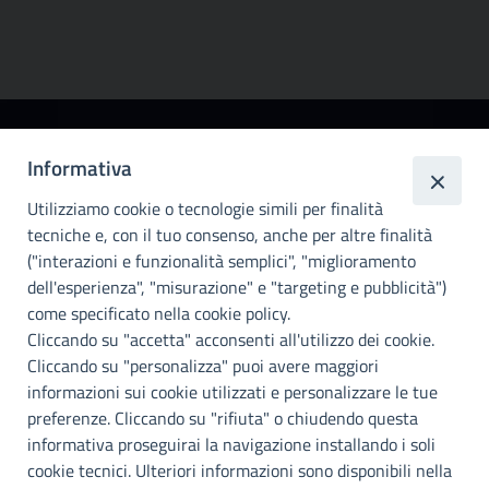
Città
Informativa
metropolitana di
Utilizziamo cookie o tecnologie simili per finalità
Palermo
tecniche e, con il tuo consenso, anche per altre finalità
Info e contatti
("interazioni e funzionalità semplici", "miglioramento
dell'esperienza", "misurazione" e "targeting e pubblicità")
Città Metropoliitana di Palermo
Via Maqueda, 100 - 90134 - Palermo
come specificato nella cookie policy.
Cod. Fisc. 80021470820
Cliccando su "accetta" acconsenti all'utilizzo dei cookie.
PEC: cm.pa@cert.cittametropolitana.pa.it
Cliccando su "personalizza" puoi avere maggiori
I nostri canali social
informazioni sui cookie utilizzati e personalizzare le tue
preferenze. Cliccando su "rifiuta" o chiudendo questa
informativa proseguirai la navigazione installando i soli
Accessibilità
cookie tecnici. Ulteriori informazioni sono disponibili nella