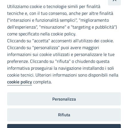
Utilizziamo cookie o tecnologie simili per finalità
Palermo
tecniche e, con il tuo consenso, anche per altre finalità
Info e contatti
("interazioni e funzionalità semplici", "miglioramento
dell'esperienza", "misurazione" e "targeting e pubblicità")
Città Metropoliitana di Palermo
Via Maqueda, 100 - 90134 - Palermo
come specificato nella cookie policy.
Cod. Fisc. 80021470820
Cliccando su "accetta" acconsenti all'utilizzo dei cookie.
PEC: cm.pa@cert.cittametropolitana.pa.it
Cliccando su "personalizza" puoi avere maggiori
I nostri canali social
informazioni sui cookie utilizzati e personalizzare le tue
preferenze. Cliccando su "rifiuta" o chiudendo questa
informativa proseguirai la navigazione installando i soli
Accessibilità
cookie tecnici. Ulteriori informazioni sono disponibili nella
Città Metropolitana di Palermo si impegna a rendere il proprio sito
cookie policy
completa.
web accessibile, conformemente al D.lgs. 10 agosto 2018, n°106
che ha recepito la direttiva UE 2016/2102 del Parlamento euopeo e
del Consiglio.
Personalizza
Dichiarazione di accessibilità
Rifiuta
Home
Note legali
Privacy
RPD