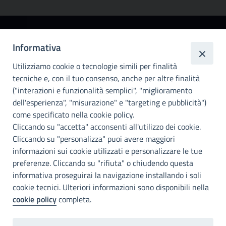
Città
Informativa
metropolitana di
Utilizziamo cookie o tecnologie simili per finalità
Palermo
tecniche e, con il tuo consenso, anche per altre finalità
Info e contatti
("interazioni e funzionalità semplici", "miglioramento
dell'esperienza", "misurazione" e "targeting e pubblicità")
Città Metropoliitana di Palermo
Via Maqueda, 100 - 90134 - Palermo
come specificato nella cookie policy.
Cod. Fisc. 80021470820
Cliccando su "accetta" acconsenti all'utilizzo dei cookie.
PEC: cm.pa@cert.cittametropolitana.pa.it
Cliccando su "personalizza" puoi avere maggiori
I nostri canali social
informazioni sui cookie utilizzati e personalizzare le tue
preferenze. Cliccando su "rifiuta" o chiudendo questa
informativa proseguirai la navigazione installando i soli
Accessibilità
cookie tecnici. Ulteriori informazioni sono disponibili nella
Città Metropolitana di Palermo si impegna a rendere il proprio sito
cookie policy
completa.
web accessibile, conformemente al D.lgs. 10 agosto 2018, n°106
che ha recepito la direttiva UE 2016/2102 del Parlamento euopeo e