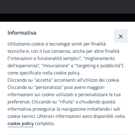
Città
Informativa
metropolitana di
Utilizziamo cookie o tecnologie simili per finalità
Palermo
tecniche e, con il tuo consenso, anche per altre finalità
Info e contatti
("interazioni e funzionalità semplici", "miglioramento
dell'esperienza", "misurazione" e "targeting e pubblicità")
Città Metropoliitana di Palermo
Via Maqueda, 100 - 90134 - Palermo
come specificato nella cookie policy.
Cod. Fisc. 80021470820
Cliccando su "accetta" acconsenti all'utilizzo dei cookie.
PEC: cm.pa@cert.cittametropolitana.pa.it
Cliccando su "personalizza" puoi avere maggiori
I nostri canali social
informazioni sui cookie utilizzati e personalizzare le tue
preferenze. Cliccando su "rifiuta" o chiudendo questa
informativa proseguirai la navigazione installando i soli
Accessibilità
cookie tecnici. Ulteriori informazioni sono disponibili nella
Città Metropolitana di Palermo si impegna a rendere il proprio sito
cookie policy
completa.
web accessibile, conformemente al D.lgs. 10 agosto 2018, n°106
che ha recepito la direttiva UE 2016/2102 del Parlamento euopeo e