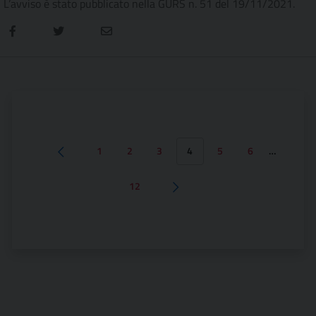
L’avviso è stato pubblicato nella GURS n. 51 del 19/11/2021.
1
2
3
4
5
6
…
Pagina precedente
12
Pagina successiva