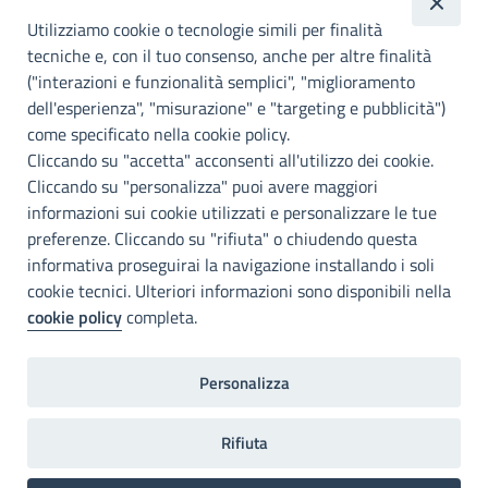
metropolitana di
Utilizziamo cookie o tecnologie simili per finalità
Palermo
tecniche e, con il tuo consenso, anche per altre finalità
Info e contatti
("interazioni e funzionalità semplici", "miglioramento
dell'esperienza", "misurazione" e "targeting e pubblicità")
Città Metropoliitana di Palermo
Via Maqueda, 100 - 90134 - Palermo
come specificato nella cookie policy.
Cod. Fisc. 80021470820
Cliccando su "accetta" acconsenti all'utilizzo dei cookie.
PEC: cm.pa@cert.cittametropolitana.pa.it
Cliccando su "personalizza" puoi avere maggiori
I nostri canali social
informazioni sui cookie utilizzati e personalizzare le tue
preferenze. Cliccando su "rifiuta" o chiudendo questa
informativa proseguirai la navigazione installando i soli
Accessibilità
cookie tecnici. Ulteriori informazioni sono disponibili nella
Città Metropolitana di Palermo si impegna a rendere il proprio sito
cookie policy
completa.
web accessibile, conformemente al D.lgs. 10 agosto 2018, n°106
che ha recepito la direttiva UE 2016/2102 del Parlamento euopeo e
del Consiglio.
Personalizza
Dichiarazione di accessibilità
Rifiuta
Home
Note legali
Privacy
RPD