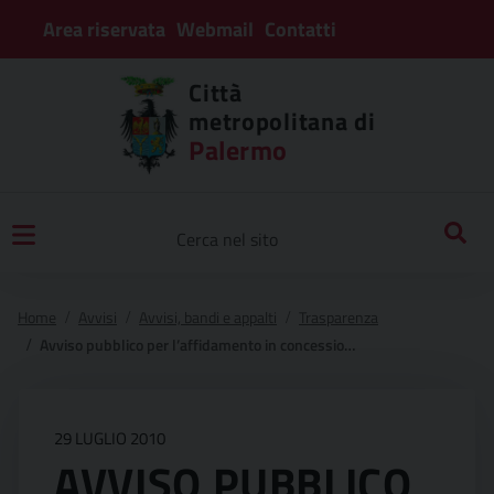
Area riservata
Webmail
Contatti
Città
metropolitana di
Palermo
Home
Avvisi
Avvisi, bandi e appalti
Trasparenza
Avviso pubblico per l’affidamento in concessione del servizio di installazione, manutenzione e rifornimento di n° 04 distributori automatici di bevande e/o merende, all’interno dei locali dell’istituto “g. ugdulena” di termini imerese e succursale “t. panzeca” di caccamo
29 LUGLIO 2010
AVVISO PUBBLICO