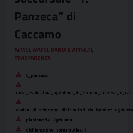
Panzeca” di
Caccamo
AVVISI
,
AVVISI, BANDI E APPALTI
,
TRASPARENZA
t_panzeca
nota_esplicativa_ugdulena_di_termini_imerese_e_ca
avviso_di_selezione_distributori_da_bandire_ugdulen
planimetrie_Ugdulena
dichiarazione_contributiva-11