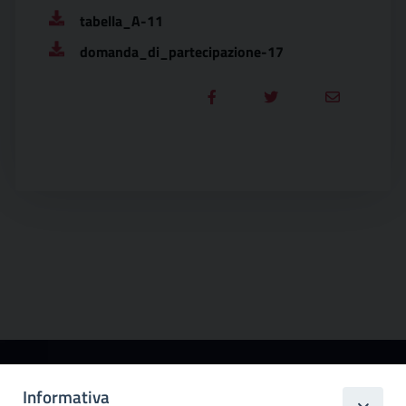
tabella_A-11
domanda_di_partecipazione-17
Città
Informativa