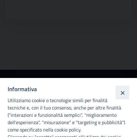
Città
Informativa
metropolitana di
Utilizziamo cookie o tecnologie simili per finalità
Palermo
tecniche e, con il tuo consenso, anche per altre finalità
Info e contatti
("interazioni e funzionalità semplici", "miglioramento
dell'esperienza", "misurazione" e "targeting e pubblicità")
Città Metropoliitana di Palermo
Via Maqueda, 100 - 90134 - Palermo
come specificato nella cookie policy.
Cod. Fisc. 80021470820
Cliccando su "accetta" acconsenti all'utilizzo dei cookie.