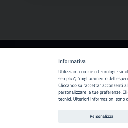
Città
Informativa
metropolitana di
Utilizziamo cookie o tecnologie simili
Palermo
semplici", "miglioramento dell'esperi
Cliccando su "accetta" acconsenti all
personalizzare le tue preferenze. Cl
tecnici. Ulteriori informazioni sono d
Personalizza
Home
Note legali
Privacy
RPD
Invia un com