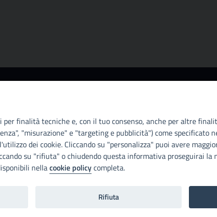
Info e contatti
A
Città Metropoliitana di Palermo
Ci
Via Maqueda, 100 - 90134 - Palermo
il
 per finalità tecniche e, con il tuo consenso, anche per altre finali
Cod. Fisc. 80021470820
D.
enza", "misurazione" e "targeting e pubblicità") come specificato ne
PEC: cm.pa@cert.cittametropolitana.pa.it
di
'utilizzo dei cookie. Cliccando su "personalizza" puoi avere maggior
Con
iccando su "rifiuta" o chiudendo questa informativa proseguirai la n
I nostri canali social
isponibili nella
cookie policy
completa.
Di
Rifiuta
mento