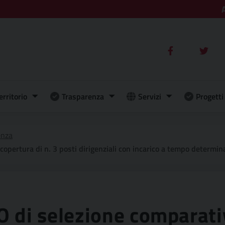
erritorio
Trasparenza
Servizi
Progetti 
enza
rigenziali con incarico a tempo determinato ex art. 110, comma 1, riservato a funzionari dell’ammini
di selezione comparativ