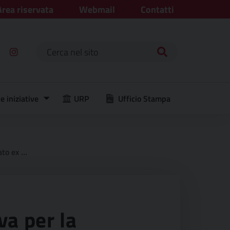
Area riservata
Webmail
Contatti
Ricerca per:
e iniziative
URP
Ufficio Stampa
strazione.
a per la