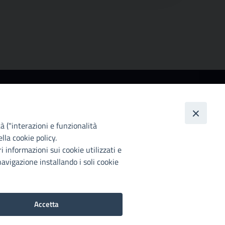
ccessibilità
ttà Metropolitana di Palermo si impegna a rendere
 proprio sito web accessibile, conformemente al
tà ("interazioni e funzionalità
lgs. 10 agosto 2018, n°106 che ha recepito la
lla cookie policy.
rettiva UE 2016/2102 del Parlamento euopeo e del
i informazioni sui cookie utilizzati e
siglio.
avigazione installando i soli cookie
chiarazione di accessibilità
Accetta
Preferenze Cookie
2022©Copright Città metropolitana di Palermo