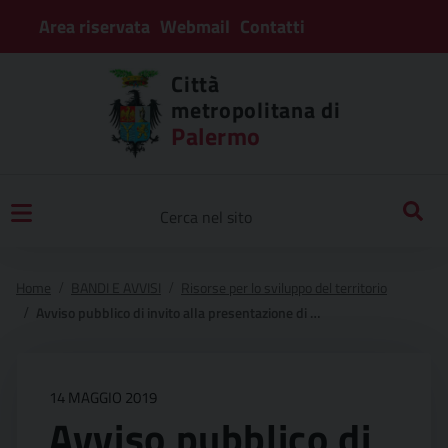
Area riservata
Webmail
Contatti
Città
metropolitana di
Palermo
Home
BANDI E AVVISI
Risorse per lo sviluppo del territorio
Avviso pubblico di invito alla presentazione di progetti da finanziare con le risorse di cui all’azione “interventi a sostegno degli investimenti dei liberi consorzi comunali” dell’asse 10 del programma di azione e coesione della sicilia
14 MAGGIO 2019
Avviso pubblico di