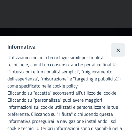
Città
Informativa
metropolitana di
Utilizziamo cookie o tecnologie simili per finalità
Palermo
tecniche e, con il tuo consenso, anche per altre finalità
Info e contatti
("interazioni e funzionalità semplici", "miglioramento
dell'esperienza", "misurazione" e "targeting e pubblicità")
Città Metropoliitana di Palermo
Via Maqueda, 100 - 90134 - Palermo
come specificato nella cookie policy.
Cod. Fisc. 80021470820
Cliccando su "accetta" acconsenti all'utilizzo dei cookie.
PEC: cm.pa@cert.cittametropolitana.pa.it
Cliccando su "personalizza" puoi avere maggiori
I nostri canali social
informazioni sui cookie utilizzati e personalizzare le tue
preferenze. Cliccando su "rifiuta" o chiudendo questa
informativa proseguirai la navigazione installando i soli
Accessibilità
cookie tecnici. Ulteriori informazioni sono disponibili nella