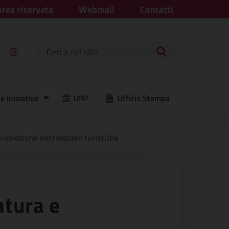
Area riservata
Webmail
Contatti
Ricerca per:
e iniziative
URP
Ufficio Stampa
romozione destinazioni turistiche
atura e