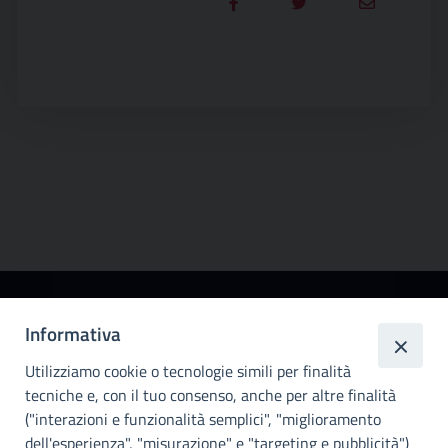
Città
Informativa
metropolitana di
Utilizziamo cookie o tecnologie simili per finalità
Palermo
tecniche e, con il tuo consenso, anche per altre finalità
Info e contatti
("interazioni e funzionalità semplici", "miglioramento
dell'esperienza", "misurazione" e "targeting e pubblicità")
Città Metropoliitana di Palermo