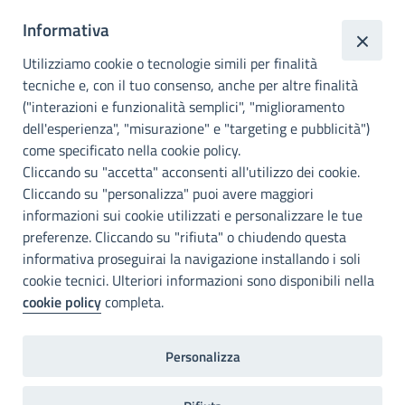
Città
Informativa
metropolitana di
Utilizziamo cookie o tecnologie simili per finalità
Palermo
tecniche e, con il tuo consenso, anche per altre finalità
Info e contatti
("interazioni e funzionalità semplici", "miglioramento
dell'esperienza", "misurazione" e "targeting e pubblicità")
Città Metropoliitana di Palermo
Via Maqueda, 100 - 90134 - Palermo
come specificato nella cookie policy.
Cod. Fisc. 80021470820
Cliccando su "accetta" acconsenti all'utilizzo dei cookie.
PEC: cm.pa@cert.cittametropolitana.pa.it
Cliccando su "personalizza" puoi avere maggiori
I nostri canali social
informazioni sui cookie utilizzati e personalizzare le tue
preferenze. Cliccando su "rifiuta" o chiudendo questa
informativa proseguirai la navigazione installando i soli
Accessibilità
cookie tecnici. Ulteriori informazioni sono disponibili nella
Città Metropolitana di Palermo si impegna a rendere il proprio sito
cookie policy
completa.
web accessibile, conformemente al D.lgs. 10 agosto 2018, n°106
che ha recepito la direttiva UE 2016/2102 del Parlamento euopeo e
del Consiglio.
Personalizza
Dichiarazione di accessibilità