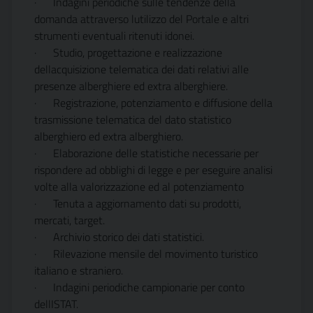
·
Indagini periodiche sulle tendenze della
domanda attraverso lutilizzo del Portale e altri
strumenti eventuali ritenuti idonei.
·
Studio, progettazione e realizzazione
dellacquisizione telematica dei dati relativi alle
presenze alberghiere ed extra alberghiere.
·
Registrazione, potenziamento e diffusione della
trasmissione telematica del dato statistico
alberghiero ed extra alberghiero.
·
Elaborazione delle statistiche necessarie per
rispondere ad obblighi di legge e per eseguire analisi
volte alla valorizzazione ed al potenziamento
·
Tenuta a aggiornamento dati su prodotti,
mercati, target.
·
Archivio storico dei dati statistici.
·
Rilevazione mensile del movimento turistico
italiano e straniero.
·
Indagini periodiche campionarie per conto
dellISTAT.