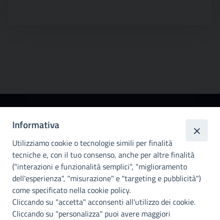
Città
Informativa
metropolitana di
Utilizziamo cookie o tecnologie simili per finalità
Palermo
tecniche e, con il tuo consenso, anche per altre finalità
Info e contatti
("interazioni e funzionalità semplici", "miglioramento
dell'esperienza", "misurazione" e "targeting e pubblicità")
Città Metropoliitana di Palermo
Via Maqueda, 100 - 90134 - Palermo
come specificato nella cookie policy.
Cod. Fisc. 80021470820
Cliccando su "accetta" acconsenti all'utilizzo dei cookie.
PEC: cm.pa@cert.cittametropolitana.pa.it
Cliccando su "personalizza" puoi avere maggiori