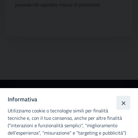
prevedendo apposite misure di protezione.
Città
Informativa
metropolitana di
Utilizziamo cookie o tecnologie simili per finalità
Palermo
tecniche e, con il tuo consenso, anche per altre finalità
Info e contatti
("interazioni e funzionalità semplici", "miglioramento
dell'esperienza", "misurazione" e "targeting e pubblicità")
Città Metropoliitana di Palermo