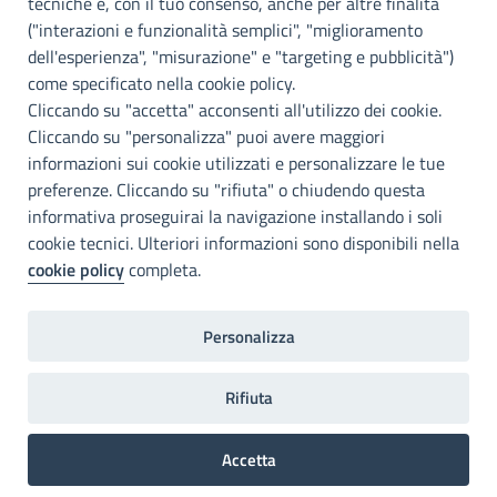
tecniche e, con il tuo consenso, anche per altre finalità
Info e contatti
("interazioni e funzionalità semplici", "miglioramento
dell'esperienza", "misurazione" e "targeting e pubblicità")
Città Metropoliitana di Palermo
Via Maqueda, 100 - 90134 - Palermo
come specificato nella cookie policy.
Cod. Fisc. 80021470820
Cliccando su "accetta" acconsenti all'utilizzo dei cookie.
PEC: cm.pa@cert.cittametropolitana.pa.it
Cliccando su "personalizza" puoi avere maggiori
I nostri canali social
informazioni sui cookie utilizzati e personalizzare le tue
preferenze. Cliccando su "rifiuta" o chiudendo questa
informativa proseguirai la navigazione installando i soli
Accessibilità
cookie tecnici. Ulteriori informazioni sono disponibili nella
Città Metropolitana di Palermo si impegna a rendere il proprio sito
cookie policy
completa.
web accessibile, conformemente al D.lgs. 10 agosto 2018, n°106
che ha recepito la direttiva UE 2016/2102 del Parlamento euopeo e
del Consiglio.
Personalizza
Dichiarazione di accessibilità
Rifiuta
Home
Note legali
Privacy
RPD
Accetta
Invia un commento
Preferenze Cookie
2022©Copright Città metropolitana di Palermo