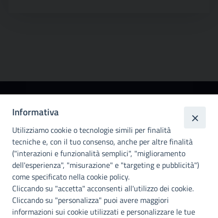
Città
Informativa
metropolitana di
Utilizziamo cookie o tecnologie simili per finalità
Palermo
tecniche e, con il tuo consenso, anche per altre finalità
Info e contatti
("interazioni e funzionalità semplici", "miglioramento
dell'esperienza", "misurazione" e "targeting e pubblicità")
Città Metropoliitana di Palermo
Via Maqueda, 100 - 90134 - Palermo
come specificato nella cookie policy.
Cod. Fisc. 80021470820
Cliccando su "accetta" acconsenti all'utilizzo dei cookie.
PEC: cm.pa@cert.cittametropolitana.pa.it
Cliccando su "personalizza" puoi avere maggiori
I nostri canali social
informazioni sui cookie utilizzati e personalizzare le tue