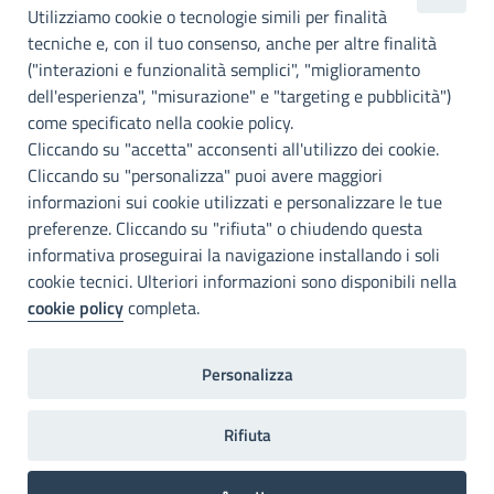
Utilizziamo cookie o tecnologie simili per finalità
Palermo
tecniche e, con il tuo consenso, anche per altre finalità
Info e contatti
("interazioni e funzionalità semplici", "miglioramento
dell'esperienza", "misurazione" e "targeting e pubblicità")
Città Metropoliitana di Palermo
Via Maqueda, 100 - 90134 - Palermo
come specificato nella cookie policy.
Cod. Fisc. 80021470820
Cliccando su "accetta" acconsenti all'utilizzo dei cookie.
PEC: cm.pa@cert.cittametropolitana.pa.it
Cliccando su "personalizza" puoi avere maggiori
I nostri canali social
informazioni sui cookie utilizzati e personalizzare le tue
preferenze. Cliccando su "rifiuta" o chiudendo questa
informativa proseguirai la navigazione installando i soli
Accessibilità
cookie tecnici. Ulteriori informazioni sono disponibili nella
Città Metropolitana di Palermo si impegna a rendere il proprio sito
cookie policy
completa.
web accessibile, conformemente al D.lgs. 10 agosto 2018, n°106
che ha recepito la direttiva UE 2016/2102 del Parlamento euopeo e
del Consiglio.
Personalizza
Dichiarazione di accessibilità
Rifiuta
Home
Note legali
Privacy
RPD