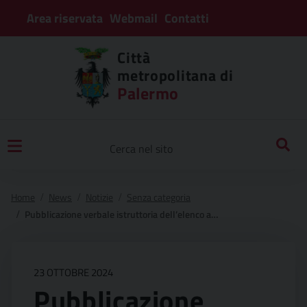
Area riservata
Webmail
Contatti
Città
metropolitana di
Palermo
Home
News
Notizie
Senza categoria
Pubblicazione verbale istruttoria dell’elenco ammessi ed esclusi dall’avviso pubblico per la stabilizzazione a tempo pieno ed indeterminato ai sensi dell’art. 50 comma 17 bis decreto legge n. 13/2023 convertito dalla legge 41/2023
23 OTTOBRE 2024
Pubblicazione