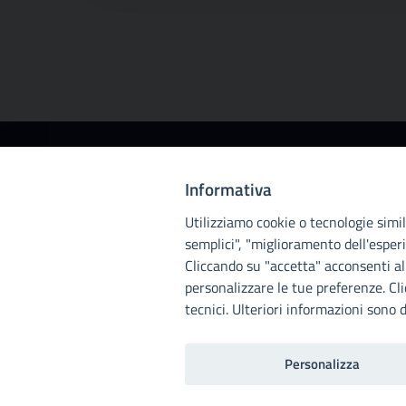
Città
Informativa
metropolitana di
Utilizziamo cookie o tecnologie simili
Palermo
semplici", "miglioramento dell'esperi
Cliccando su "accetta" acconsenti all
personalizzare le tue preferenze. Cl
tecnici. Ulteriori informazioni sono d
Personalizza
Home
Note legali
Privacy
RPD
Invia un com