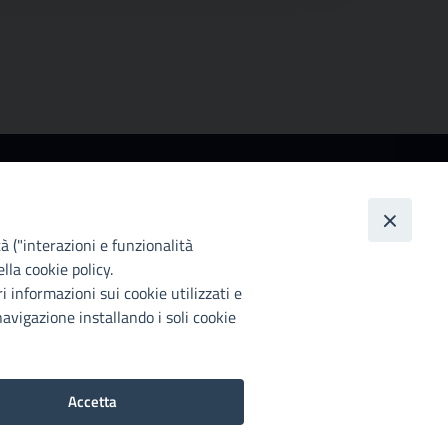
ccessibilità
ttà Metropolitana di Palermo si impegna a rendere
 proprio sito web accessibile, conformemente al
tà ("interazioni e funzionalità
lgs. 10 agosto 2018, n°106 che ha recepito la
lla cookie policy.
rettiva UE 2016/2102 del Parlamento euopeo e del
i informazioni sui cookie utilizzati e
siglio.
avigazione installando i soli cookie
chiarazione di accessibilità
Accetta
Preferenze Cookie
2022©Copright Città metropolitana di Palermo