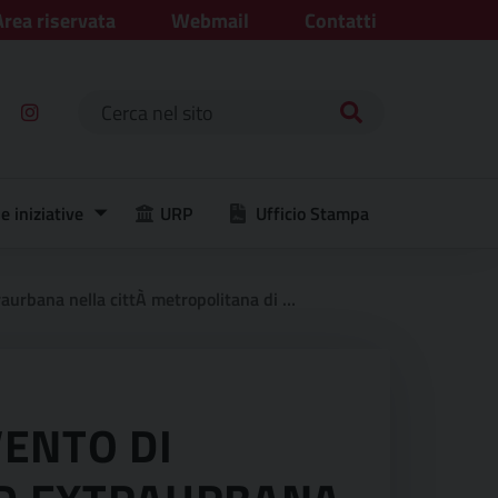
Area riservata
Webmail
Contatti
Ricerca per:
e iniziative
URP
Ufficio Stampa
 proroga presentazione istanze relative alla manifestazione d’interesse
VENTO DI