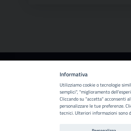
Città
Informativa
metropolitana di
Utilizziamo cookie o tecnologie simili
Palermo
semplici", "miglioramento dell'esperi
Cliccando su "accetta" acconsenti all
personalizzare le tue preferenze. Cl
tecnici. Ulteriori informazioni sono d
Personalizza