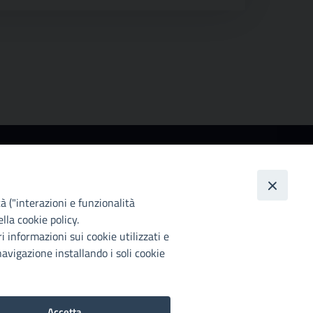
ccessibilità
ttà Metropolitana di Palermo si impegna a rendere
 proprio sito web accessibile, conformemente al
tà ("interazioni e funzionalità
lgs. 10 agosto 2018, n°106 che ha recepito la
lla cookie policy.
rettiva UE 2016/2102 del Parlamento euopeo e del
i informazioni sui cookie utilizzati e
siglio.
avigazione installando i soli cookie
chiarazione di accessibilità
Accetta