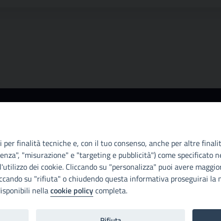
Info e contatti
A
Città Metropoliitana di Palermo
Ci
Via Maqueda, 100 - 90134 - Palermo
il
 per finalità tecniche e, con il tuo consenso, anche per altre finali
Cod. Fisc. 80021470820
D.
enza", "misurazione" e "targeting e pubblicità") come specificato ne
PEC: cm.pa@cert.cittametropolitana.pa.it
di
'utilizzo dei cookie. Cliccando su "personalizza" puoi avere maggior
Con
iccando su "rifiuta" o chiudendo questa informativa proseguirai la n
I nostri canali social
isponibili nella
cookie policy
completa.
Di
Rifiuta