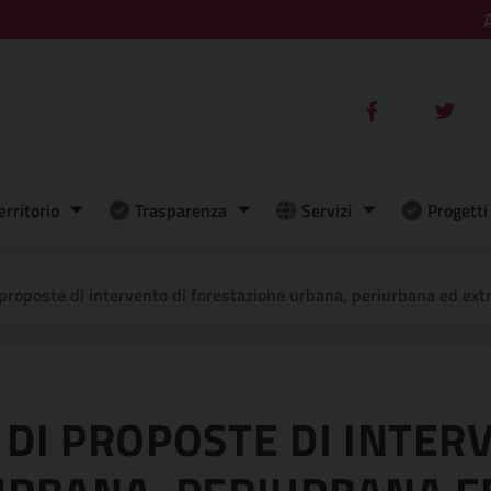
erritorio
Trasparenza
Servizi
Progetti 
rvento di forestazione urbana, periurbana ed extraurbana nella cittÀ metropolitana di palermo annualita’ 2023/2024 : avviso di
DI PROPOSTE DI INTER