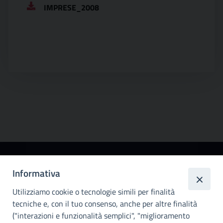
IMPRESE_2008
Città
Informativa
metropolitana di
Utilizziamo cookie o tecnologie simili per finalità
Palermo
tecniche e, con il tuo consenso, anche per altre finalità
Info e contatti
("interazioni e funzionalità semplici", "miglioramento