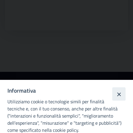
Città
Informativa
metropolitana di
Utilizziamo cookie o tecnologie simili per finalità
Palermo
tecniche e, con il tuo consenso, anche per altre finalità
Info e contatti
("interazioni e funzionalità semplici", "miglioramento
dell'esperienza", "misurazione" e "targeting e pubblicità")
Città Metropoliitana di Palermo
Via Maqueda, 100 - 90134 - Palermo
come specificato nella cookie policy.