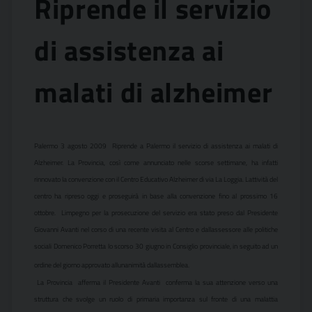
Riprende il servizio
di assistenza ai
malati di alzheimer
Palermo 3 agosto 2009  Riprende a Palermo il servizio di assistenza ai malati di
Alzheimer. La Provincia, così come annunciato nelle scorse settimane, ha infatti
rinnovato la convenzione con il Centro Educativo Alzheimer di via La Loggia. Lattività del
centro ha ripreso oggi e proseguirà in base alla convenzione fino al prossimo 16
ottobre.
Limpegno per la prosecuzione del servizio era stato preso dal Presidente
Giovanni Avanti nel corso di una recente visita al Centro e dallassessore alle politiche
sociali Domenico Porretta lo scorso 30 giugno in Consiglio provinciale, in seguito ad un
ordine del giorno approvato allunanimità dallassemblea.
 La Provincia  afferma il Presidente Avanti  conferma la sua attenzione verso una
struttura che svolge un ruolo di primaria importanza sul fronte di una malattia