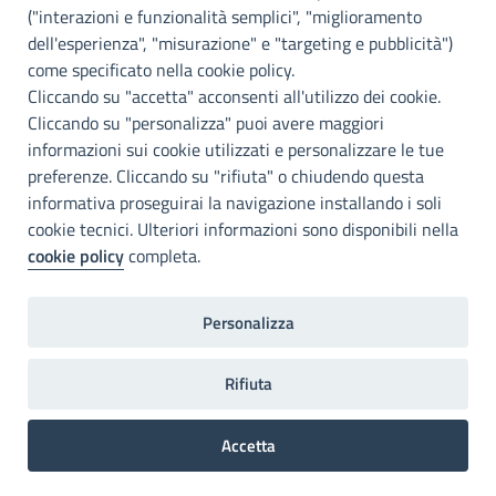
Info e contatti
("interazioni e funzionalità semplici", "miglioramento
dell'esperienza", "misurazione" e "targeting e pubblicità")
Città Metropoliitana di Palermo
Via Maqueda, 100 - 90134 - Palermo
come specificato nella cookie policy.
Cod. Fisc. 80021470820
Cliccando su "accetta" acconsenti all'utilizzo dei cookie.
PEC: cm.pa@cert.cittametropolitana.pa.it
Cliccando su "personalizza" puoi avere maggiori
I nostri canali social
informazioni sui cookie utilizzati e personalizzare le tue
preferenze. Cliccando su "rifiuta" o chiudendo questa
informativa proseguirai la navigazione installando i soli
Accessibilità
cookie tecnici. Ulteriori informazioni sono disponibili nella
Città Metropolitana di Palermo si impegna a rendere il proprio sito
cookie policy
completa.
web accessibile, conformemente al D.lgs. 10 agosto 2018, n°106
che ha recepito la direttiva UE 2016/2102 del Parlamento euopeo e
del Consiglio.
Personalizza
Dichiarazione di accessibilità
Rifiuta
Home
Note legali
Privacy
RPD
Accetta
Invia un commento
Preferenze Cookie
2022©Copright Città metropolitana di Palermo