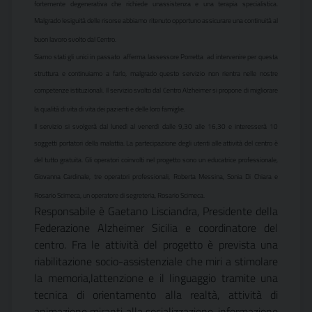
fortemente degenerativa che richiede unassistenza e una terapia specialistica.
Malgrado lesiguità delle risorse abbiamo ritenuto opportuno assicurare una continuità al
buon lavoro svolto dal Centro.
Siamo stati gli unici in passato  afferma lassessore Porretta  ad intervenire per questa
struttura e continuiamo a farlo, malgrado questo servizio non rientra nelle nostre
competenze istituzionali. Il servizio svolto dal Centro Alzheimer si propone di migliorare
la qualità di vita di vita dei pazienti e delle loro famiglie.
Il servizio si svolgerà dal lunedì al venerdì dalle 9,30 alle 16,30 e interesserà 10
soggetti portatori della malattia. La partecipazione degli utenti alle attività del centro è
del tutto gratuita. Gli operatori coinvolti nel progetto sono un educatrice professionale,
Giovanna Cardinale, tre operatori professionali, Roberta Messina, Sonia Di Chiara e
Rosario Scimeca, un operatore di segreteria, Rosario Scimeca.
Responsabile è Gaetano Lisciandra, Presidente della
Federazione Alzheimer Sicilia e coordinatore del
centro. Fra le attività del progetto è prevista una
riabilitazione socio-assistenziale che miri a stimolare
la memoria,lattenzione e il linguaggio tramite una
tecnica di orientamento alla realtà, attività di
animazione miranti alla socializzazione, informazione