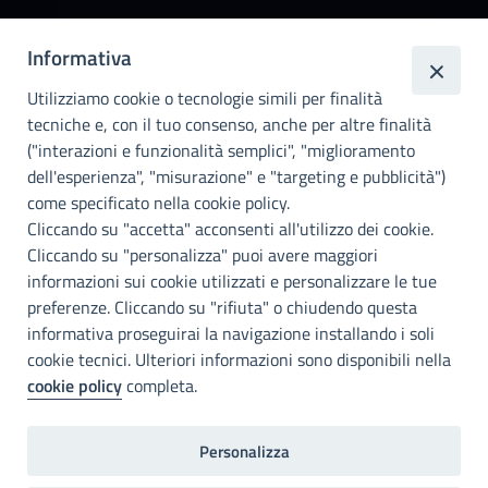
Città
Informativa
metropolitana di
Utilizziamo cookie o tecnologie simili per finalità
Palermo
tecniche e, con il tuo consenso, anche per altre finalità
Info e contatti
("interazioni e funzionalità semplici", "miglioramento
dell'esperienza", "misurazione" e "targeting e pubblicità")
Città Metropoliitana di Palermo
Via Maqueda, 100 - 90134 - Palermo
come specificato nella cookie policy.
Cod. Fisc. 80021470820
Cliccando su "accetta" acconsenti all'utilizzo dei cookie.
PEC: cm.pa@cert.cittametropolitana.pa.it
Cliccando su "personalizza" puoi avere maggiori
I nostri canali social
informazioni sui cookie utilizzati e personalizzare le tue
preferenze. Cliccando su "rifiuta" o chiudendo questa
informativa proseguirai la navigazione installando i soli
Accessibilità
cookie tecnici. Ulteriori informazioni sono disponibili nella
Città Metropolitana di Palermo si impegna a rendere il proprio sito
cookie policy
completa.
web accessibile, conformemente al D.lgs. 10 agosto 2018, n°106
che ha recepito la direttiva UE 2016/2102 del Parlamento euopeo e
del Consiglio.
Personalizza
Dichiarazione di accessibilità