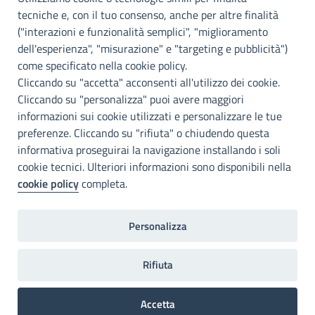
Palermo
tecniche e, con il tuo consenso, anche per altre finalità
Info e contatti
("interazioni e funzionalità semplici", "miglioramento
dell'esperienza", "misurazione" e "targeting e pubblicità")
Città Metropoliitana di Palermo
Via Maqueda, 100 - 90134 - Palermo
come specificato nella cookie policy.
Cod. Fisc. 80021470820
Cliccando su "accetta" acconsenti all'utilizzo dei cookie.
PEC: cm.pa@cert.cittametropolitana.pa.it
Cliccando su "personalizza" puoi avere maggiori
I nostri canali social
informazioni sui cookie utilizzati e personalizzare le tue
preferenze. Cliccando su "rifiuta" o chiudendo questa
informativa proseguirai la navigazione installando i soli
Accessibilità
cookie tecnici. Ulteriori informazioni sono disponibili nella
Città Metropolitana di Palermo si impegna a rendere il proprio sito
cookie policy
completa.
web accessibile, conformemente al D.lgs. 10 agosto 2018, n°106
che ha recepito la direttiva UE 2016/2102 del Parlamento euopeo e
del Consiglio.
Personalizza
Dichiarazione di accessibilità
Rifiuta
Home
Note legali
Privacy
RPD
Accetta
Invia un commento