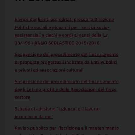
Elenco degli enti accreditati presso la Direzione
Politiche sociali e giovanili per i servizi socio-
assistenziali a ciechi e sordi ai sensi della L.r.
33/1991 ANNO SCOLASTICO 2015/2016
Sospensione del procedimento del finanziamento
di proposte progettuali inoltrate da Enti Pubblici
e privati ed associazioni culturali
Sospensione del procedimento del finanziamento
degli Enti no profit e delle Associazioni del Terzo
settore
Scheda di adesione “I giovani e il lavoro:
incomincio da me”
Avviso pubblico per l’iscrizione e il mantenimento