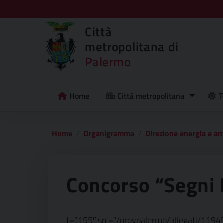
Città
metropolitana di
Palermo
Home
Città metropolitana
T
Home
Organigramma
Direzione energia e a
Concorso “Segni 
t=”155″ src=”/provpalermo/allegati/1194