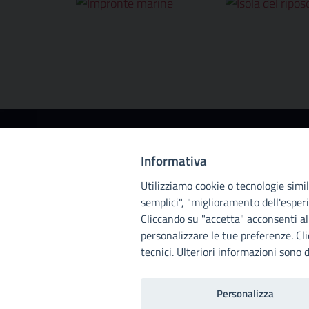
Città
Inf
Informativa
metropolitana
Città 
Via M
Utilizziamo cookie o tecnologie simili
di
Cod. 
semplici", "miglioramento dell'esperi
PEC: c
Cliccando su "accetta" acconsenti all
Palermo
personalizzare le tue preferenze. Cl
I no
tecnici. Ulteriori informazioni sono d
Personalizza