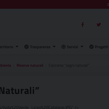
erritorio
Trasparenza
Servizi
Progetti 
mbiente
Riserve naturali
Concorso “segni naturali”
Naturali”
5/Isola%20Verde_Liceo%20Catalano.JPG” />