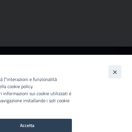
lità
tana di Palermo si impegna a rendere
 web accessibile, conformemente al
tà ("interazioni e funzionalità
o 2018, n°106 che ha recepito la
lla cookie policy.
016/2102 del Parlamento euopeo e del
i informazioni sui cookie utilizzati e
avigazione installando i soli cookie
i accessibilità
Accetta