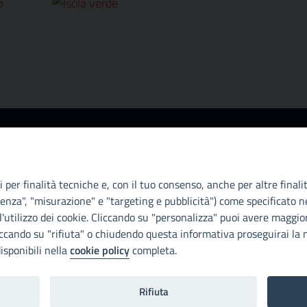
o e contatti
Accessibi
Metropoliitana di Palermo
Città Metropoli
aqueda, 100 - 90134 - Palermo
il proprio sito
 per finalità tecniche e, con il tuo consenso, anche per altre finali
Fisc. 80021470820
D.lgs. 10 agost
enza", "misurazione" e "targeting e pubblicità") come specificato ne
m.pa@cert.cittametropolitana.pa.it
direttiva UE 2
'utilizzo dei cookie. Cliccando su "personalizza" puoi avere maggior
Consiglio.
iccando su "rifiuta" o chiudendo questa informativa proseguirai la n
stri canali social
isponibili nella
cookie policy
completa.
Dichiarazione d
Rifiuta