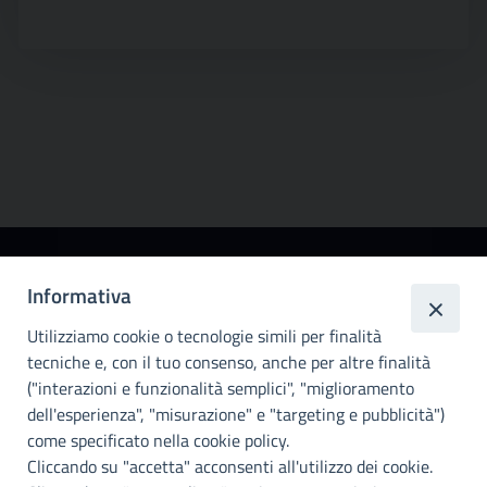
Città
Informativa
metropolitana di
Utilizziamo cookie o tecnologie simili per finalità
Palermo
tecniche e, con il tuo consenso, anche per altre finalità
Info e contatti
("interazioni e funzionalità semplici", "miglioramento
dell'esperienza", "misurazione" e "targeting e pubblicità")
Città Metropoliitana di Palermo
Via Maqueda, 100 - 90134 - Palermo
come specificato nella cookie policy.
Cod. Fisc. 80021470820
Cliccando su "accetta" acconsenti all'utilizzo dei cookie.
PEC: cm.pa@cert.cittametropolitana.pa.it