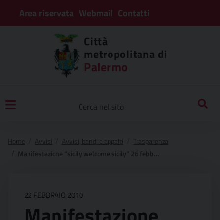
Area riservata
Webmail
Contatti
Città
metropolitana di
Palermo
Home
Avvisi
Avvisi, bandi e appalti
Trasparenza
Manifestazione “sicily welcome sicily” 26 febbraio 2010
22 FEBBRAIO 2010
Manifestazione