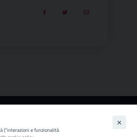
ccessibilità
ttà Metropolitana di Palermo si impegna a rendere
 proprio sito web accessibile, conformemente al
tà ("interazioni e funzionalità
lgs. 10 agosto 2018, n°106 che ha recepito la