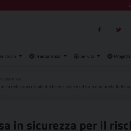
erritorio
Trasparenza
Servizi
Progetti 
rasparenza
o della succursale del liceo classico vittorio emanuele ii di via del gius
a in sicurezza per il ris