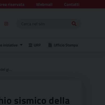
Area riservata
Webmail
Contatti
Ricerca per:
e iniziative
URP
Ufficio Stampa
ino 2/a
chio sismico della