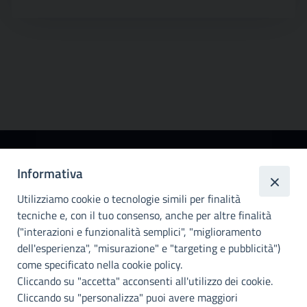
Città
Informativa
metropolitana di
Utilizziamo cookie o tecnologie simili per finalità
Palermo
tecniche e, con il tuo consenso, anche per altre finalità
Info e contatti
("interazioni e funzionalità semplici", "miglioramento
dell'esperienza", "misurazione" e "targeting e pubblicità")
Città Metropoliitana di Palermo
Via Maqueda, 100 - 90134 - Palermo
come specificato nella cookie policy.
Cod. Fisc. 80021470820
Cliccando su "accetta" acconsenti all'utilizzo dei cookie.
PEC: cm.pa@cert.cittametropolitana.pa.it
Cliccando su "personalizza" puoi avere maggiori