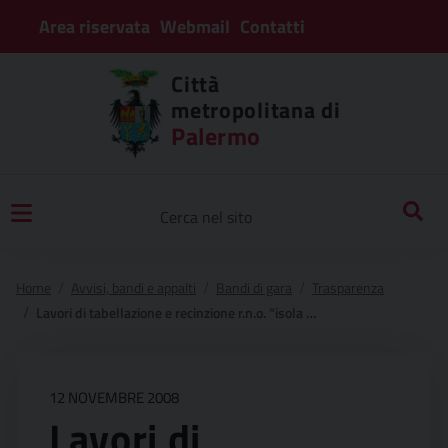
Area riservata
Webmail
Contatti
Città
metropolitana di
Palermo
Home
Avvisi, bandi e appalti
Bandi di gara
Trasparenza
Lavori di tabellazione e recinzione r.n.o. “isola di ustica”.
12 NOVEMBRE 2008
Lavori di