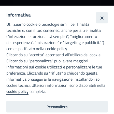
Città
Informativa
metropolitana di
Utilizziamo cookie o tecnologie simili per finalità
Palermo
tecniche e, con il tuo consenso, anche per altre finalità
Info e contatti
("interazioni e funzionalità semplici", "miglioramento
dell'esperienza", "misurazione" e "targeting e pubblicità")
Città Metropoliitana di Palermo
Via Maqueda, 100 - 90134 - Palermo
come specificato nella cookie policy.
Cod. Fisc. 80021470820
Cliccando su "accetta" acconsenti all'utilizzo dei cookie.
PEC: cm.pa@cert.cittametropolitana.pa.it
Cliccando su "personalizza" puoi avere maggiori
I nostri canali social
informazioni sui cookie utilizzati e personalizzare le tue
preferenze. Cliccando su "rifiuta" o chiudendo questa
informativa proseguirai la navigazione installando i soli
Accessibilità
cookie tecnici. Ulteriori informazioni sono disponibili nella
Città Metropolitana di Palermo si impegna a rendere il proprio sito
cookie policy
completa.
web accessibile, conformemente al D.lgs. 10 agosto 2018, n°106
che ha recepito la direttiva UE 2016/2102 del Parlamento euopeo e
del Consiglio.
Personalizza