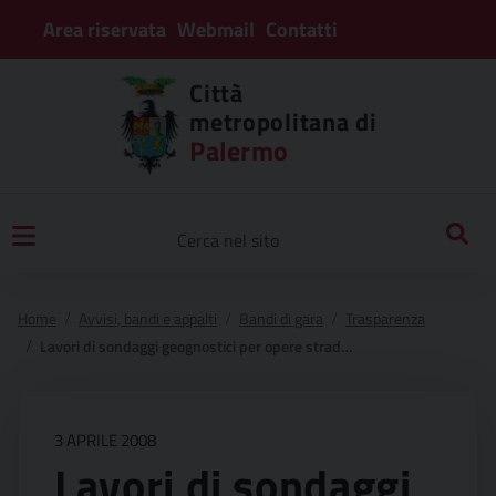
Area riservata
Webmail
Contatti
Città
metropolitana di
Palermo
Home
Avvisi, bandi e appalti
Bandi di gara
Trasparenza
Lavori di sondaggi geognostici per opere stradali di competenza della provincia.
3 APRILE 2008
Lavori di sondaggi