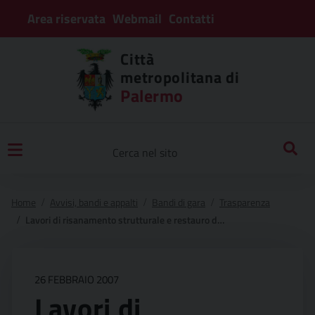
Area riservata
Webmail
Contatti
Città
metropolitana di
Palermo
Home
Avvisi, bandi e appalti
Bandi di gara
Trasparenza
Lavori di risanamento strutturale e restauro dei prospetti della sede del liceo classico vittorio emanuele ii
26 FEBBRAIO 2007
Lavori di