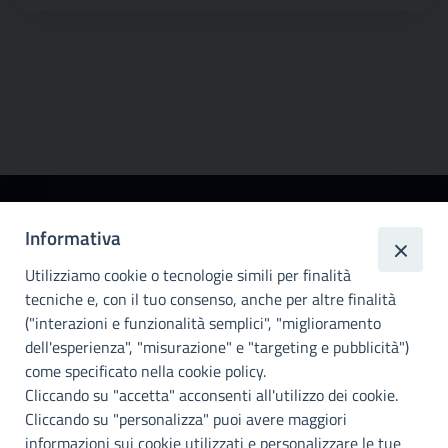
Città
Informativa
metropolitana di
Utilizziamo cookie o tecnologie simili per finalità
Palermo
tecniche e, con il tuo consenso, anche per altre finalità
Info e contatti
("interazioni e funzionalità semplici", "miglioramento
dell'esperienza", "misurazione" e "targeting e pubblicità")
Città Metropoliitana di Palermo
Via Maqueda, 100 - 90134 - Palermo
come specificato nella cookie policy.
Cod. Fisc. 80021470820
Cliccando su "accetta" acconsenti all'utilizzo dei cookie.
PEC: cm.pa@cert.cittametropolitana.pa.it
Cliccando su "personalizza" puoi avere maggiori
I nostri canali social
informazioni sui cookie utilizzati e personalizzare le tue