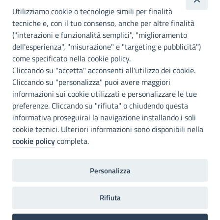
Utilizziamo cookie o tecnologie simili per finalità
Palermo
tecniche e, con il tuo consenso, anche per altre finalità
Info e contatti
("interazioni e funzionalità semplici", "miglioramento
dell'esperienza", "misurazione" e "targeting e pubblicità")
Città Metropoliitana di Palermo
Via Maqueda, 100 - 90134 - Palermo
come specificato nella cookie policy.
Cod. Fisc. 80021470820
Cliccando su "accetta" acconsenti all'utilizzo dei cookie.
PEC: cm.pa@cert.cittametropolitana.pa.it
Cliccando su "personalizza" puoi avere maggiori
I nostri canali social
informazioni sui cookie utilizzati e personalizzare le tue
preferenze. Cliccando su "rifiuta" o chiudendo questa
informativa proseguirai la navigazione installando i soli
Accessibilità
cookie tecnici. Ulteriori informazioni sono disponibili nella
Città Metropolitana di Palermo si impegna a rendere il proprio sito
cookie policy
completa.
web accessibile, conformemente al D.lgs. 10 agosto 2018, n°106
che ha recepito la direttiva UE 2016/2102 del Parlamento euopeo e
del Consiglio.
Personalizza
Dichiarazione di accessibilità
Rifiuta
Home
Note legali
Privacy
RPD