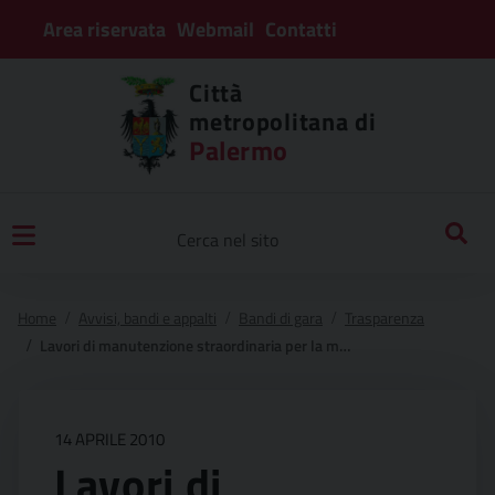
Area riservata
Webmail
Contatti
Città
metropolitana di
Palermo
Home
Avvisi, bandi e appalti
Bandi di gara
Trasparenza
Lavori di manutenzione straordinaria per la messa in sicurezza di tratti saltuari: s.p. n° 55 “di mezzojuso e campofelice” _ ponte deputazione _ mezzojuso _ campofelice di fitalia.
14 APRILE 2010
Lavori di