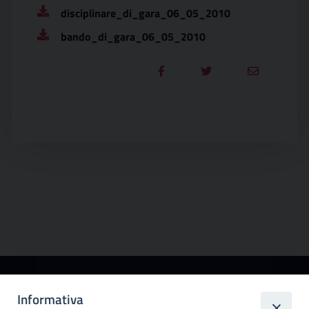
disciplinare_di_gara_06_05_2010
bando_di_gara_06_05_2010
Città
Informativa
metropolitana di