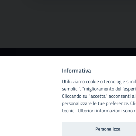
Città
Informativa
metropolitana di
Utilizziamo cookie o tecnologie simili
Palermo
semplici", "miglioramento dell'esperi
Cliccando su "accetta" acconsenti all
personalizzare le tue preferenze. Cl
tecnici. Ulteriori informazioni sono d
Personalizza