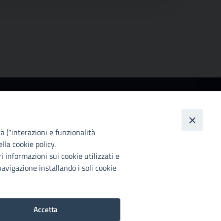
ccessibilità
ttà Metropolitana di Palermo si impegna a rendere
 proprio sito web accessibile, conformemente al
tà ("interazioni e funzionalità
lgs. 10 agosto 2018, n°106 che ha recepito la
lla cookie policy.
rettiva UE 2016/2102 del Parlamento euopeo e del
i informazioni sui cookie utilizzati e
siglio.
avigazione installando i soli cookie
chiarazione di accessibilità
Accetta