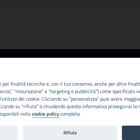
Info e contatti
A
Città Metropoliitana di Palermo
Ci
Via Maqueda, 100 - 90134 - Palermo
il
 per finalità tecniche e, con il tuo consenso, anche per altre finali
Cod. Fisc. 80021470820
D.
enza", "misurazione" e "targeting e pubblicità") come specificato ne
PEC: cm.pa@cert.cittametropolitana.pa.it
di
'utilizzo dei cookie. Cliccando su "personalizza" puoi avere maggior
Con
iccando su "rifiuta" o chiudendo questa informativa proseguirai la n
I nostri canali social
isponibili nella
cookie policy
completa.
Di
Rifiuta