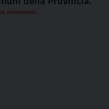
omuni della Provincia.
RA
,
TRASPARENZA