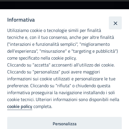
Città
Informativa
metropolitana di
Utilizziamo cookie o tecnologie simili per finalità
Palermo
tecniche e, con il tuo consenso, anche per altre finalità
Info e contatti
("interazioni e funzionalità semplici", "miglioramento
dell'esperienza", "misurazione" e "targeting e pubblicità")
Città Metropoliitana di Palermo
Via Maqueda, 100 - 90134 - Palermo
come specificato nella cookie policy.
Cod. Fisc. 80021470820
Cliccando su "accetta" acconsenti all'utilizzo dei cookie.
PEC: cm.pa@cert.cittametropolitana.pa.it
Cliccando su "personalizza" puoi avere maggiori
I nostri canali social
informazioni sui cookie utilizzati e personalizzare le tue
preferenze. Cliccando su "rifiuta" o chiudendo questa
informativa proseguirai la navigazione installando i soli
Accessibilità
cookie tecnici. Ulteriori informazioni sono disponibili nella
Città Metropolitana di Palermo si impegna a rendere il proprio sito
cookie policy
completa.
web accessibile, conformemente al D.lgs. 10 agosto 2018, n°106
che ha recepito la direttiva UE 2016/2102 del Parlamento euopeo e
del Consiglio.
Personalizza