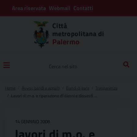
Area riservata
Webmail
Contatti
Città
metropolitana di
Palermo
Home
Avvisi, bandi e appalti
Bandi di gara
Trasparenza
Lavori di m.o. e riparazione di danni e dissesti ed esecuzione di opere di cautela e miglioria sulle strade di competenza provinciale. strade provinciali area metropolitana zona b.
14 GENNAIO 2008
lavori di m.o. e