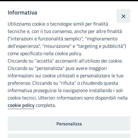
Città
Informativa
metropolitana di
Utilizziamo cookie o tecnologie simili per finalità
Palermo
tecniche e, con il tuo consenso, anche per altre finalità
Info e contatti
("interazioni e funzionalità semplici", "miglioramento
dell'esperienza", "misurazione" e "targeting e pubblicità")
Città Metropoliitana di Palermo
Via Maqueda, 100 - 90134 - Palermo
come specificato nella cookie policy.
Cod. Fisc. 80021470820
Cliccando su "accetta" acconsenti all'utilizzo dei cookie.
PEC: cm.pa@cert.cittametropolitana.pa.it
Cliccando su "personalizza" puoi avere maggiori
I nostri canali social
informazioni sui cookie utilizzati e personalizzare le tue
preferenze. Cliccando su "rifiuta" o chiudendo questa
informativa proseguirai la navigazione installando i soli
Accessibilità
cookie tecnici. Ulteriori informazioni sono disponibili nella
Città Metropolitana di Palermo si impegna a rendere il proprio sito
cookie policy
completa.
web accessibile, conformemente al D.lgs. 10 agosto 2018, n°106
che ha recepito la direttiva UE 2016/2102 del Parlamento euopeo e
del Consiglio.
Personalizza
Dichiarazione di accessibilità