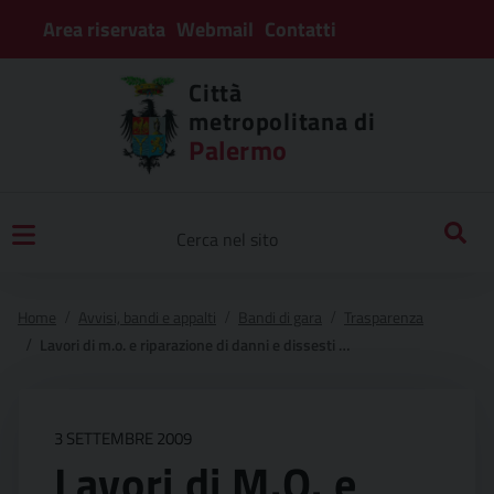
Area riservata
Webmail
Contatti
Città
metropolitana di
Palermo
Home
Avvisi, bandi e appalti
Bandi di gara
Trasparenza
Lavori di m.o. e riparazione di danni e dissesti ed esecuzione di opere di cautela e miglioria della strada provinciale n°2 di fellamonica ” : partinico s. cipirello”.
3 SETTEMBRE 2009
Lavori di M.O. e