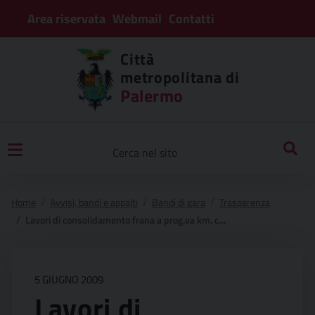
Area riservata
Webmail
Contatti
Città
metropolitana di
Palermo
Home
Avvisi, bandi e appalti
Bandi di gara
Trasparenza
Lavori di consolidamento frana a prog.va km. ca 1 900 e ripresa di tratti dissestati. strade viabilità del corleonese e lercarese s.p. n° 123 “di piedigrotta”.
5 GIUGNO 2009
Lavori di