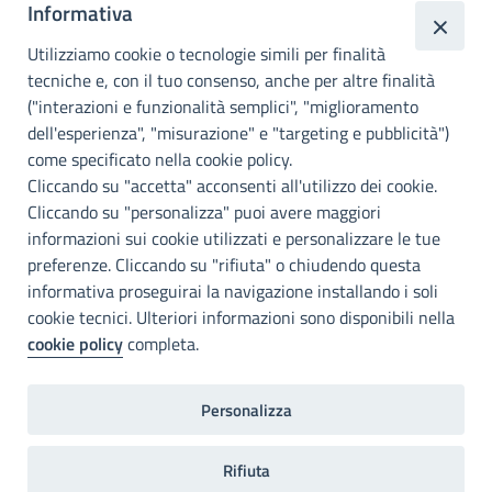
Informativa
metropolitana di
Utilizziamo cookie o tecnologie simili per finalità
Palermo
tecniche e, con il tuo consenso, anche per altre finalità
Info e contatti
("interazioni e funzionalità semplici", "miglioramento
dell'esperienza", "misurazione" e "targeting e pubblicità")
Città Metropoliitana di Palermo
Via Maqueda, 100 - 90134 - Palermo
come specificato nella cookie policy.
Cod. Fisc. 80021470820
Cliccando su "accetta" acconsenti all'utilizzo dei cookie.
PEC: cm.pa@cert.cittametropolitana.pa.it
Cliccando su "personalizza" puoi avere maggiori
I nostri canali social
informazioni sui cookie utilizzati e personalizzare le tue
preferenze. Cliccando su "rifiuta" o chiudendo questa
informativa proseguirai la navigazione installando i soli
Accessibilità
cookie tecnici. Ulteriori informazioni sono disponibili nella
Città Metropolitana di Palermo si impegna a rendere il proprio sito
cookie policy
completa.
web accessibile, conformemente al D.lgs. 10 agosto 2018, n°106
che ha recepito la direttiva UE 2016/2102 del Parlamento euopeo e
del Consiglio.
Personalizza
Dichiarazione di accessibilità
Rifiuta