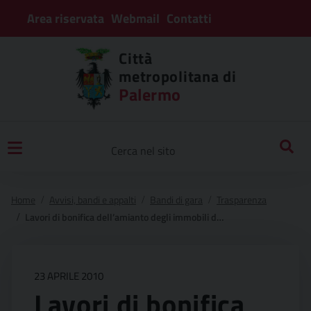
Area riservata
Webmail
Contatti
Città
metropolitana di
Palermo
Home
Avvisi, bandi e appalti
Bandi di gara
Trasparenza
Lavori di bonifica dell’amianto degli immobili di proprietà ( edifici scolastici, caserme ed uffici ) in palermo e provincia.
23 APRILE 2010
Lavori di bonifica