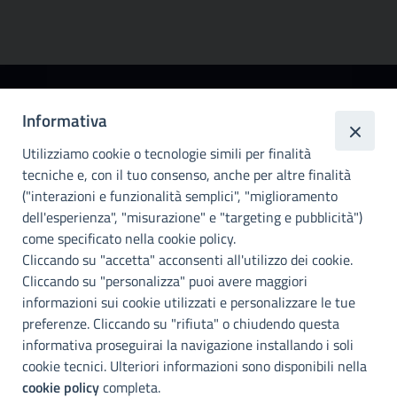
Città
Informativa
metropolitana di
Utilizziamo cookie o tecnologie simili per finalità
Palermo
tecniche e, con il tuo consenso, anche per altre finalità
Info e contatti
("interazioni e funzionalità semplici", "miglioramento
dell'esperienza", "misurazione" e "targeting e pubblicità")
Città Metropoliitana di Palermo
Via Maqueda, 100 - 90134 - Palermo
come specificato nella cookie policy.
Cod. Fisc. 80021470820
Cliccando su "accetta" acconsenti all'utilizzo dei cookie.
PEC: cm.pa@cert.cittametropolitana.pa.it
Cliccando su "personalizza" puoi avere maggiori
I nostri canali social
informazioni sui cookie utilizzati e personalizzare le tue
preferenze. Cliccando su "rifiuta" o chiudendo questa
informativa proseguirai la navigazione installando i soli
Accessibilità
cookie tecnici. Ulteriori informazioni sono disponibili nella
Città Metropolitana di Palermo si impegna a rendere il proprio sito
cookie policy
completa.