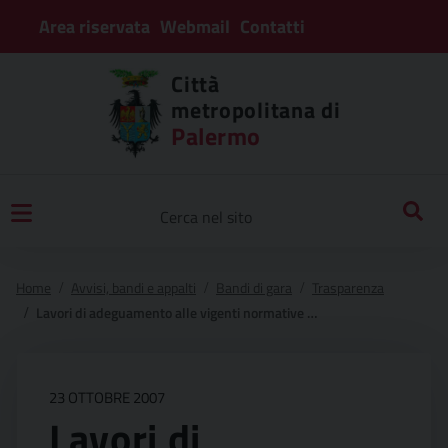
Area riservata
Webmail
Contatti
Città
metropolitana di
Palermo
Home
Avvisi, bandi e appalti
Bandi di gara
Trasparenza
Lavori di adeguamento alle vigenti normative antinfortunistiche, degli impianti idrosanitari, sostituzione di infissi e ripristino della funzionalità degli spazi esterni del liceo scientifico “g. galilei”di palermo
23 OTTOBRE 2007
Lavori di