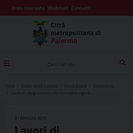
Area riservata
Webmail
Contatti
Città
metropolitana di
Palermo
Home
Avvisi, bandi e appalti
Bandi di gara
Trasparenza
Lavori di adeguamento alle normative vigenti della sicurezza del liceo classico “vittorio emanuele ii” di via del giusino a palermo.
31 MAGGIO 2010
Lavori di