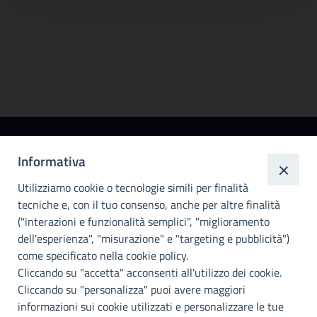
Città
Informativa
metropolitana di
Utilizziamo cookie o tecnologie simili per finalità
Palermo
tecniche e, con il tuo consenso, anche per altre finalità
Info e contatti
("interazioni e funzionalità semplici", "miglioramento
dell'esperienza", "misurazione" e "targeting e pubblicità")
Città Metropoliitana di Palermo
Via Maqueda, 100 - 90134 - Palermo
come specificato nella cookie policy.
Cod. Fisc. 80021470820
Cliccando su "accetta" acconsenti all'utilizzo dei cookie.
PEC: cm.pa@cert.cittametropolitana.pa.it
Cliccando su "personalizza" puoi avere maggiori
I nostri canali social
informazioni sui cookie utilizzati e personalizzare le tue