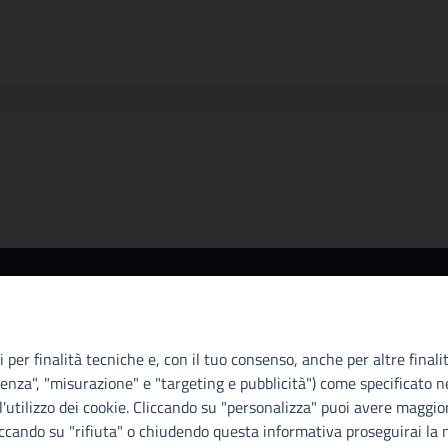
Info e contatti
A
Città Metropoliitana di Palermo
Ci
Via Maqueda, 100 - 90134 - Palermo
il
 per finalità tecniche e, con il tuo consenso, anche per altre finali
Cod. Fisc. 80021470820
D.
enza", "misurazione" e "targeting e pubblicità") come specificato ne
PEC: cm.pa@cert.cittametropolitana.pa.it
di
'utilizzo dei cookie. Cliccando su "personalizza" puoi avere maggior
Con
iccando su "rifiuta" o chiudendo questa informativa proseguirai la n
I nostri canali social