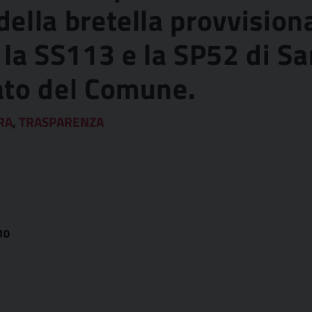
della bretella provvisiona
 la SS113 e la SP52 di S
tato del Comune.
RA
,
TRASPARENZA
10