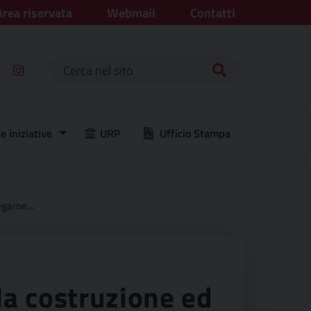
Area riservata
Webmail
Contatti
Ricerca per:
e iniziative
URP
Ufficio Stampa
el comune.
la costruzione ed