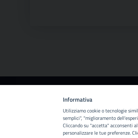
Città
Informativa
metropolitana di
Utilizziamo cookie o tecnologie simili
Palermo
semplici", "miglioramento dell'esperi
Cliccando su "accetta" acconsenti all
personalizzare le tue preferenze. Cl