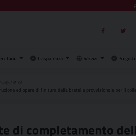
erritorio
Trasparenza
Servizi
Progetti 
rasparenza
a bretella provvisionale per il collegamento tra la ss113 e la sp52 di san mauro per l’accesso all’abitato d
te di completamento del