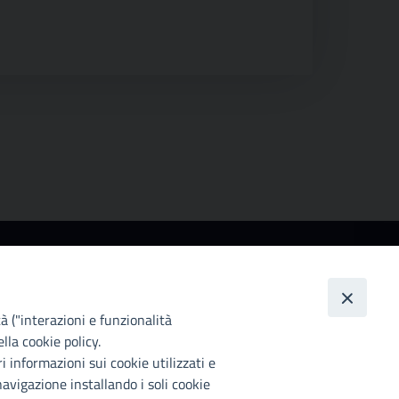
ccessibilità
ttà Metropolitana di Palermo si impegna a rendere
 proprio sito web accessibile, conformemente al
tà ("interazioni e funzionalità
lgs. 10 agosto 2018, n°106 che ha recepito la
lla cookie policy.
rettiva UE 2016/2102 del Parlamento euopeo e del
i informazioni sui cookie utilizzati e
siglio.
avigazione installando i soli cookie